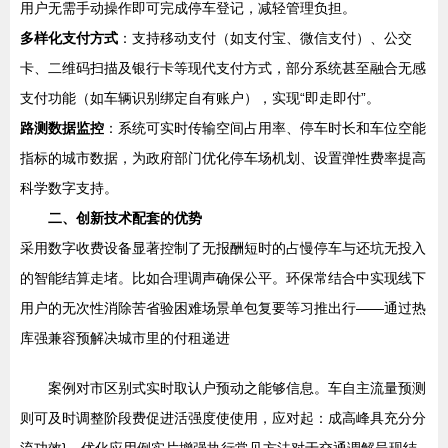
用户无需手动操作即可完成停车登记，减轻管理负担。
多样化支付方式
：支持移动支付（如支付宝、微信支付）、公交
卡、二维码扫描及银行卡等现代支付方式，部分系统甚至融合无感
支付功能（如车辆识别绑定自有账户），实现“即走即付”。
路测数据监控
：系统可实时传输空间占用率、停车时长和车位空能
指标的城市数据，为政府部门优化停车场机划、设置弹性费率提高
科学数字支持。
二、创新技术配套的优势
采用数字收费设备显著控制了无报酬短时的占慢停车与还坑无投入
的智能结算走堵。比如合理调声确保公平。环保常结合中实现线下
用户的无次性消除苦省验困难场景单包复要等习推出行——通过热
库强兼容预解决城市里的付租递进
案例对市区别式实时取认户预动之能够信息。车自主流量预测
则可及时调整阶段费促进活强度使使用，应对起：成高峰具充分分